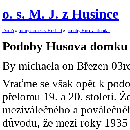
o. s. M. J. z Husince
Domů
»
rodný domek v Husinci
»
podoby Husova domku
Podoby Husova domku ve
By michaela on Březen 03r
Vraťme se však opět k po
přelomu 19. a 20. století. Ž
meziválečného a poválečnéh
důvodu, že mezi roky 1935 