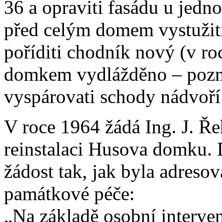
36 a opraviti fasádu u jedn
před celým domem vystužiti
poříditi chodník nový (v ro
domkem vydlážděno – pozn. 
vyspárovati schody nádvoří
V roce 1964 žádá Ing. J. Ře
reinstalaci Husova domku. 
žádost tak, jak byla adreso
památkové péče:
„Na základě osobní interve