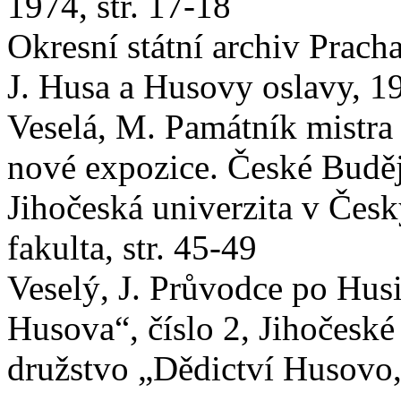
1974, str. 17-18
Okresní státní archiv Prach
J. Husa a Husovy oslavy, 1
Veselá, M. Památník mistra
nové expozice. České Budě
Jihočeská univerzita v Čes
fakulta, str. 45-49
Veselý, J. Průvodce po Husi
Husova“, číslo 2, Jihočeské
družstvo „Dědictví Husovo,