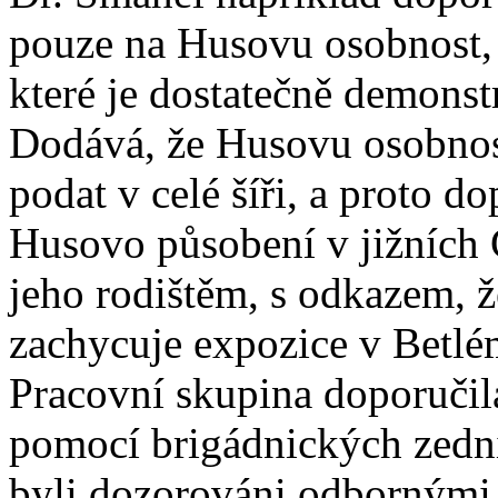
pouze na Husovu osobnost, n
které je dostatečně demons
Dodává, že Husovu osobnos
podat v celé šíři, a proto d
Husovo působení v jižních Č
jeho rodištěm, s odkazem, ž
zachycuje expozice v Betlé
Pracovní skupina doporučil
pomocí brigádnických zedn
byli dozorováni odbornými 