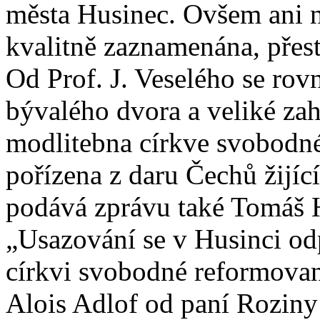
města Husinec. Ovšem ani ná
kvalitně zaznamenána, přest
Od Prof. J. Veselého se rov
bývalého dvora a veliké za
modlitebna církve svobodné
pořízena z daru Čechů žijí
podává zprávu také Tomáš H
„Usazování se v Husinci od
církvi svobodné reformovan
Alois Adlof od paní Roziny