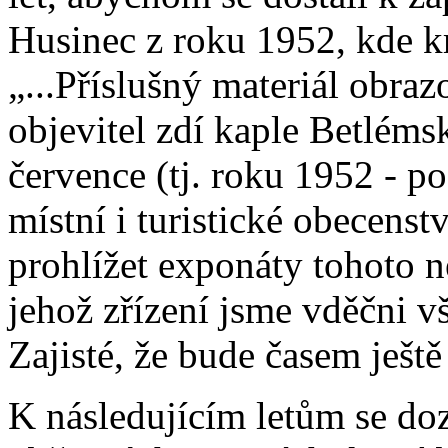
Husinec z roku 1952, kde k
„...Příslušný materiál obra
objevitel zdí kaple Betléms
července (tj. roku 1952 - p
místní i turistické obecens
prohlížet exponáty tohoto 
jehož zřízení jsme vděčni v
Zajisté, že bude časem ješ
K následujícím letům se do