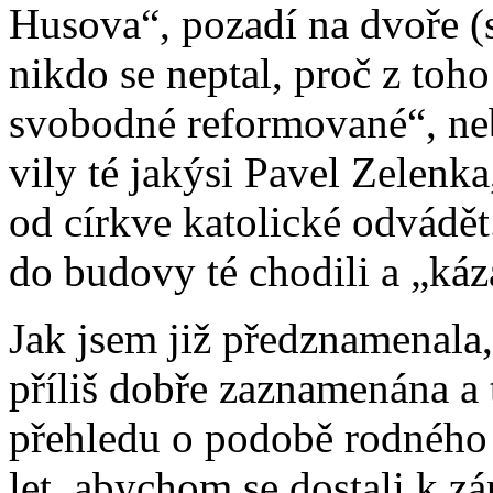
Husova“, pozadí na dvoře (s
nikdo se neptal, proč z toh
svobodné reformované“, neb
vily té jakýsi Pavel Zelenka
od církve katolické odvádě
do budovy té chodili a „káz
Jak jsem již předznamenala
příliš dobře zaznamenána a
přehledu o podobě rodného 
let, abychom se dostali k z