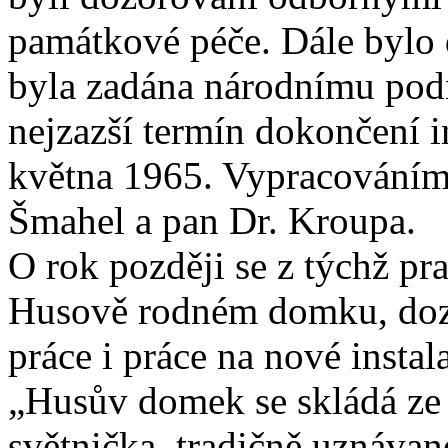
památkové péče. Dále bylo 
byla zadána národnímu podn
nejzazší termín dokončení i
května 1965. Vypracováním 
Šmahel a pan Dr. Kroupa.
O rok později se z týchž pr
Husově rodném domku, dozv
práce i práce na nové instala
„Husův domek se skládá ze 
světnička, tradičně uznáva