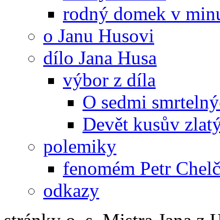
rodný domek v minu
o Janu Husovi
dílo Jana Husa
výbor z díla
O sedmi smrtelný
Devět kusův zlat
polemiky
fenomém Petr Chelč
odkazy