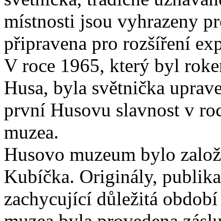
místnosti jsou vyhrazeny pr
připravena pro rozšíření ex
V roce 1965, který byl roke
Husa, byla světnička uprave
první Husovu slavnost v roc
muzea.
Husovo muzeum bylo založe
Kubíčka. Originály, publika
zachycující důležitá obdob
muzea byla provedena zásl