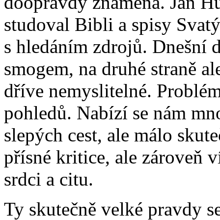
doopravdy znamená. Jan Hu
studoval Bibli a spisy Svat
s hledáním zdrojů. Dnešní 
smogem, na druhé straně al
dříve nemyslitelné. Problém
pohledů. Nabízí se nám mn
slepých cest, ale málo skut
přísné kritice, ale zároveň
srdci a citu.
Ty skutečně velké pravdy s