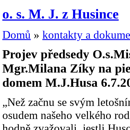
o. s. M. J. z Husince
Domů
»
kontakty a dokume
Projev předsedy O.s.Mi
Mgr.Milana Zíky na pi
domem M.J.Husa 6.7.2
„Než začnu se svým letošn
osudem našeho velkého rodá
hodně zvažovali, jestli Hus