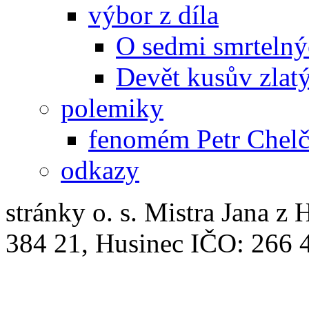
výbor z díla
O sedmi smrtelný
Devět kusův zlat
polemiky
fenomém Petr Chelč
odkazy
stránky o. s. Mistra Jana z 
384 21, Husinec IČO: 266 