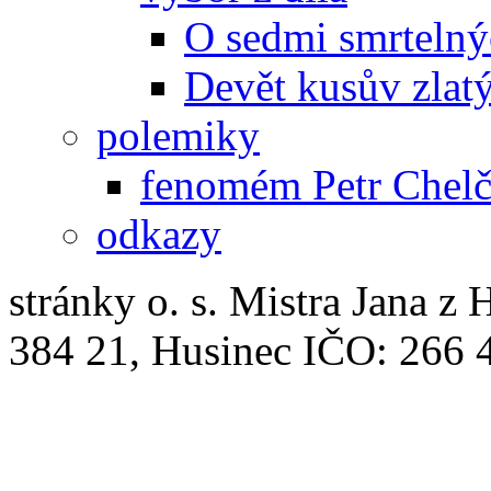
O sedmi smrtelný
Devět kusův zlat
polemiky
fenomém Petr Chelč
odkazy
stránky o. s. Mistra Jana z 
384 21, Husinec IČO: 266 