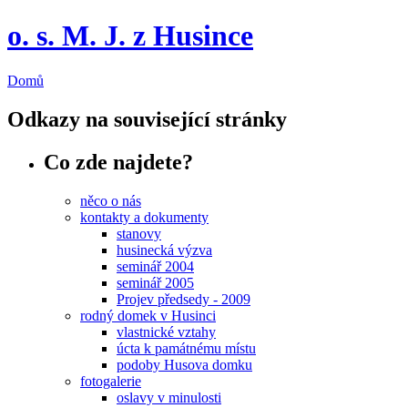
o. s. M. J. z Husince
Domů
Odkazy na související stránky
Co zde najdete?
něco o nás
kontakty a dokumenty
stanovy
husinecká výzva
seminář 2004
seminář 2005
Projev předsedy - 2009
rodný domek v Husinci
vlastnické vztahy
úcta k památnému místu
podoby Husova domku
fotogalerie
oslavy v minulosti