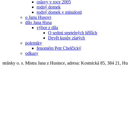
oslavy v roce 2005
rodný domek
rodný domek v minulosti
o Janu Husovi
dílo Jana Husa
výbor z díla
O sedmi smrtelných hříších
Devět kusův zlatých
polemiky
fenomém Petr Chelčický
odkazy
stránky o. s. Mistra Jana z Husince, adresa: Kostnická 85, 384 21, 