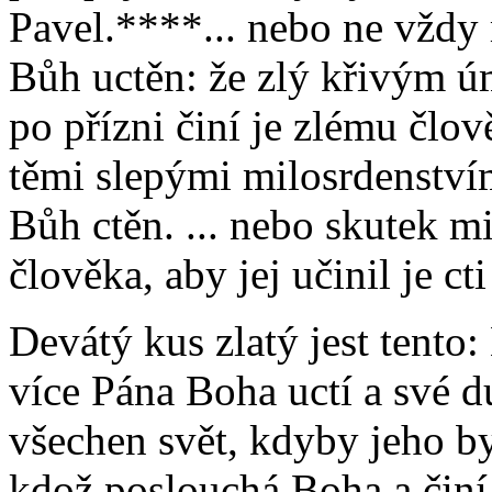
Pavel.****... nebo ne vžd
Bůh uctěn: že zlý křivým ú
po přízni činí je zlému člo
těmi slepými milosrdenstvími
Bůh ctěn. ... nebo skutek mi
člověka, aby jej učinil je ct
Devátý kus zlatý jest tento:
více Pána Boha uctí a své du
všechen svět, kdyby jeho byl
kdož poslouchá Boha a činí 