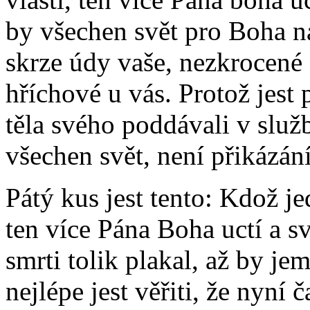
by všechen svět pro Boha na
skrze údy vaše, nezkrocené 
hříchové u vás. Protož jest
těla svého poddávali v služb
všechen svět, není přikázán
Pátý kus jest tento: Kdož je
ten více Pána Boha uctí a sv
smrti tolik plakal, až by jem
nejlépe jest věřiti, že nyní 