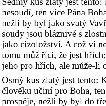
Sedmý kus zlatý jest tento
nesoudí, ten více Pána Boha 
nežli by byl jako svatý Vavř
soudy jsou bláznivé s zlostn
jako cizoložství. A což ví ne
tomu můž říci, že jest hřích
jeho pro hřích, ale může-li o
Osmý kus zlatý jest tento:
člověku učiní pro Boha, ten
prospěje, nežli by byl do tř