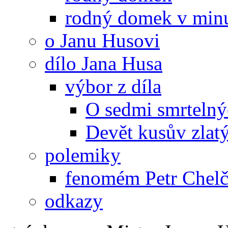
rodný domek v minu
o Janu Husovi
dílo Jana Husa
výbor z díla
O sedmi smrtelný
Devět kusův zlat
polemiky
fenomém Petr Chelč
odkazy