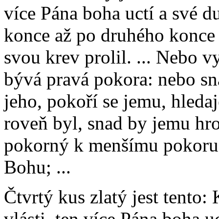
více Pána boha uctí a své d
konce až po druhého konce s
svou krev prolil. ... Nebo 
bývá pravá pokora: nebo sna
jeho, pokoří se jemu, hleda
roveň byl, snad by jemu hro
pokorný k menšímu pokoru u
Bohu; ...
Čtvrtý kus zlatý jest tent
vlásti, ten více Pána boha uc