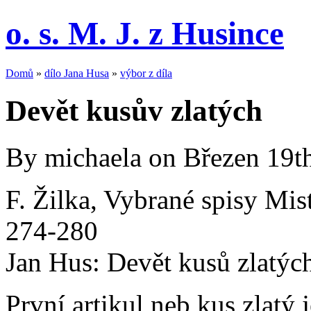
o. s. M. J. z Husince
Domů
»
dílo Jana Husa
»
výbor z díla
Devět kusův zlatých
By michaela on Březen 19t
F. Žilka, Vybrané spisy Mist
274-280
Jan Hus: Devět kusů zlatýc
První artikul neb kus zlatý 