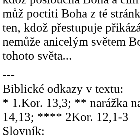
můž poctiti Boha z té stránk
ten, kdož přestupuje přikázá
nemůže anicelým světem Boh
tohoto světa...
---
Biblické odkazy v textu:
* 1.Kor. 13,3; ** narážka n
14,13; **** 2Kor. 12,1-3
Slovník: