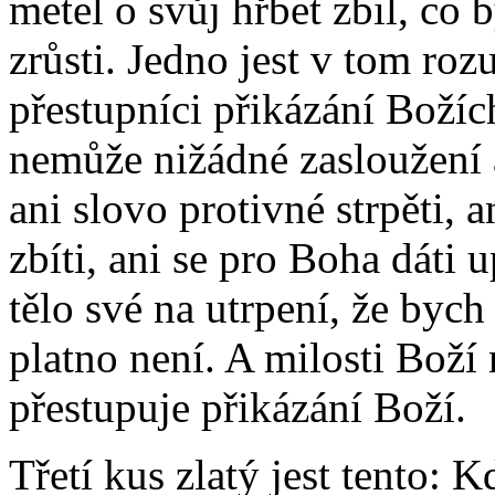
metel o svůj hřbet zbil, co 
zrůsti. Jedno jest v tom rozu
přestupníci přikázání Božích
nemůže nižádné zasloužení a
ani slovo protivné strpěti, 
zbíti, ani se pro Boha dáti u
tělo své na utrpení, že bych
platno není. A milosti Boží
přestupuje přikázání Boží.
Třetí kus zlatý jest tento: 