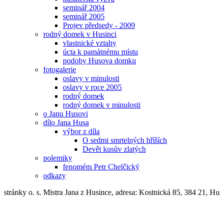
seminář 2004
seminář 2005
Projev předsedy - 2009
rodný domek v Husinci
vlastnické vztahy
úcta k památnému místu
podoby Husova domku
fotogalerie
oslavy v minulosti
oslavy v roce 2005
rodný domek
rodný domek v minulosti
o Janu Husovi
dílo Jana Husa
výbor z díla
O sedmi smrtelných hříších
Devět kusův zlatých
polemiky
fenomém Petr Chelčický
odkazy
stránky o. s. Mistra Jana z Husince, adresa: Kostnická 85, 384 21, 