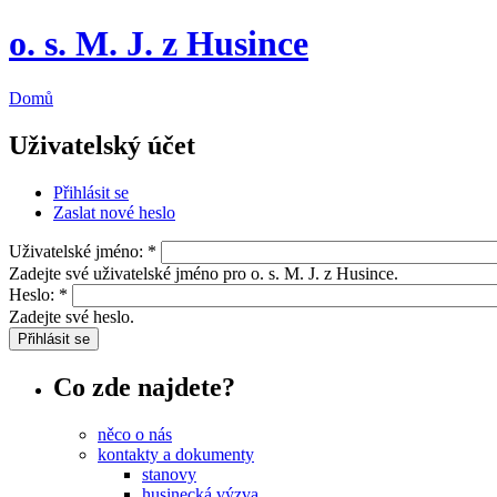
o. s. M. J. z Husince
Domů
Uživatelský účet
Přihlásit se
Zaslat nové heslo
Uživatelské jméno:
*
Zadejte své uživatelské jméno pro o. s. M. J. z Husince.
Heslo:
*
Zadejte své heslo.
Co zde najdete?
něco o nás
kontakty a dokumenty
stanovy
husinecká výzva