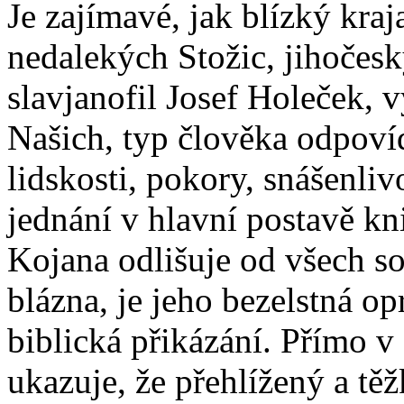
Je zajímavé, jak blízký kra
nedalekých Stožic, jihočeský
slavjanofil Josef Holeček, 
Našich, typ člověka odpov
lidskosti, pokory, snášenli
jednání v hlavní postavě kn
Kojana odlišuje od všech so
blázna, je jeho bezelstná o
biblická přikázání. Přímo 
ukazuje, že přehlížený a tě