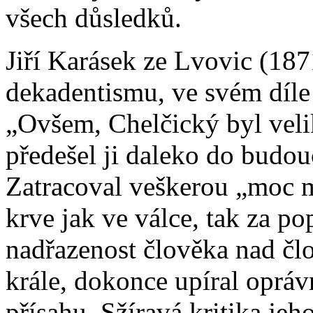
všech důsledků.
Jiří Karásek ze Lvovic (187
dekadentismu, ve svém díle 
„Ovšem, Chelčický byl veli
předešel ji daleko do budou
Zatracoval veškerou „moc 
krve jak ve válce, tak za p
nadřazenost člověka nad čl
krále, dokonce upíral oprá
přísahu. Sžíravá kritika je