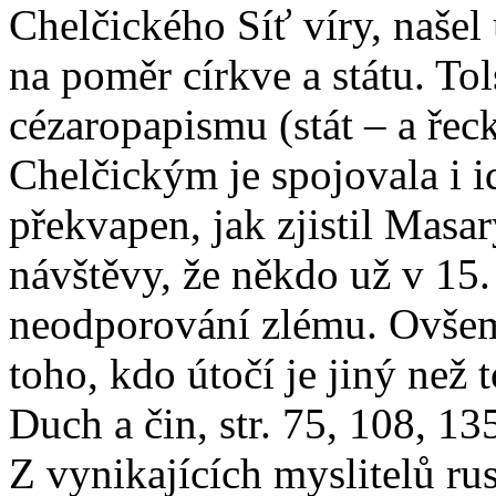
Chelčického Síť víry, naše
na poměr církve a státu. To
cézaropapismu (stát – a řec
Chelčickým je spojovala i id
překvapen, jak zjistil Masa
návštěvy, že někdo už v 15. s
neodporování zlému. Ovšem 
toho, kdo útočí je jiný než
Duch a čin, str. 75, 108, 13
Z vynikajících myslitelů ru