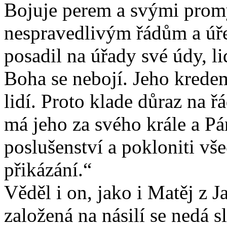
Bojuje perem a svými promy
nespravedlivým řádům a úře
posadil na úřady své údy, li
Boha se nebojí. Jeho krede
lidí. Proto klade důraz na ř
má jeho za svého krále a Pá
poslušenství a pokloniti vše
přikázání.“
Věděl i on, jako i Matěj z J
založená na násilí se nedá s