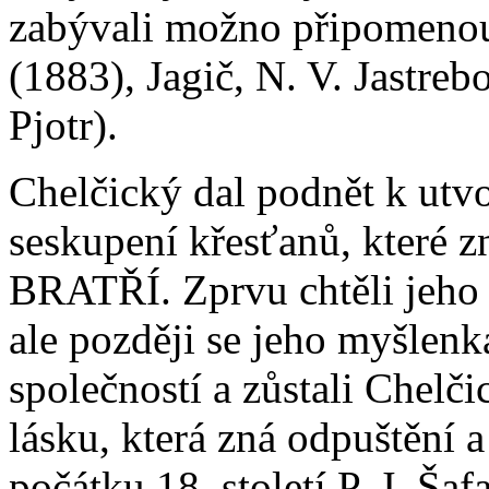
zabývali možno připomeno
(1883), Jagič, N. V. Jastreb
Pjotr).
Chelčický dal podnět k utvo
seskupení křesťanů, které
BRATŘÍ. Zprvu chtěli jeho 
ale později se jeho myšlenká
společností a zůstali Chelč
lásku, která zná odpuštění a
počátku 18. století P. J. Š