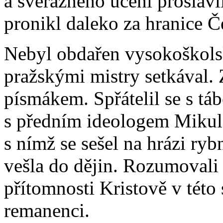
a svérázného učení proslavil
pronikl daleko za hranice Č
Nebyl obdařen vysokoškolsk
pražskými mistry setkával. 
písmákem. Spřátelil se s táb
s předním ideologem Mikul
s nímž se sešel na hrázi ryb
vešla do dějin. Rozumovali s
přítomnosti Kristově v této 
remanenci.