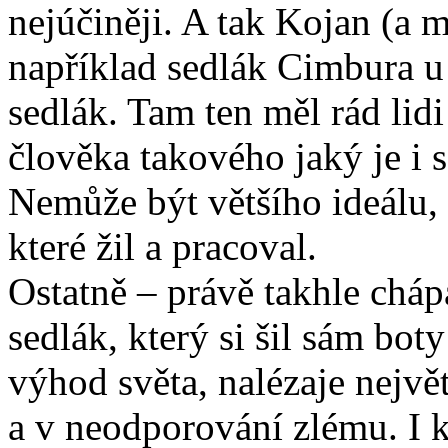
nejúčiněji. A tak Kojan (a 
například sedlák Cimbura u 
sedlák. Tam ten měl rád lid
člověka takového jaký je i s
Nemůže být většího ideálu,
které žil a pracoval.
Ostatně – právě takhle cháp
sedlák, který si šil sám boty
výhod světa, nalézaje největ
a v neodporování zlému. I 