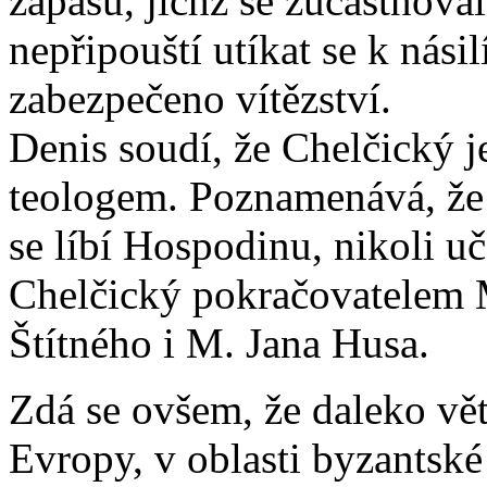
zápasů, jichž se zúčastňova
nepřipouští utíkat se k nási
zabezpečeno vítězství.
Denis soudí, že Chelčický 
teologem. Poznamenává, že: 
se líbí Hospodinu, nikoli uč
Chelčický pokračovatelem 
Štítného i M. Jana Husa.
Zdá se ovšem, že daleko vě
Evropy, v oblasti byzantské