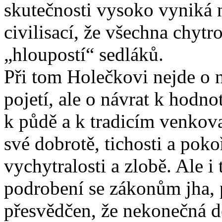
skutečnosti vysoko vyniká
civilisací, že všechna chyt
„hloupostí“ sedláků.
Při tom Holečkovi nejde o 
pojetí, ale o návrat k hodno
k půdě a k tradicím venkov
své dobrotě, tichosti a pok
vychytralosti a zlobě. Ale i 
podrobení se zákonům jha, 
přesvědčen, že nekonečná do