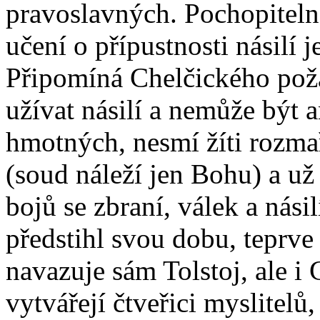
pravoslavných. Pochopitel
učení o přípustnosti násilí j
Připomíná Chelčického pož
užívat násilí a nemůže být 
hmotných, nesmí žíti rozmař
(soud náleží jen Bohu) a u
bojů se zbraní, válek a násil
předstihl svou dobu, teprve
navazuje sám Tolstoj, ale i
vytvářejí čtveřici myslitel