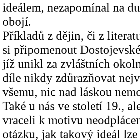
ideálem, nezapomínal na du
obojí.
Příkladů z dějin, či z liter
si připomenout Dostojevské
jíž unikl za zvláštních oko
díle nikdy zdůrazňovat nejv
všemu, nic nad láskou nemoh
Také u nás ve století 19., al
vraceli k motivu neodplácen
otázku, jak takový ideál lz