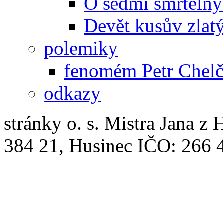
O sedmi smrtelný
Devět kusův zlat
polemiky
fenomém Petr Chelč
odkazy
stránky o. s. Mistra Jana z 
384 21, Husinec IČO: 266 