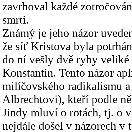
zavrhoval každé zotročování
smrti.
Známý je jeho názor uveden
že síť Kristova byla potrhá
do ní vešly dvě ryby veliké 
Konstantin. Tento názor ap
milíčovského radikalismu a 
Albrechtovi), kteří podle ně
Jindy mluví o rotách, tj. o 
nejdále došel v názorech 