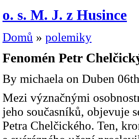
o. s. M. J. z Husince
Domů
»
polemiky
Fenomén Petr Chelčick
By michaela on Duben 06th
Mezi význačnými osobnostm
jeho současníků, objevuje 
Petra Chelčického. Ten, kr