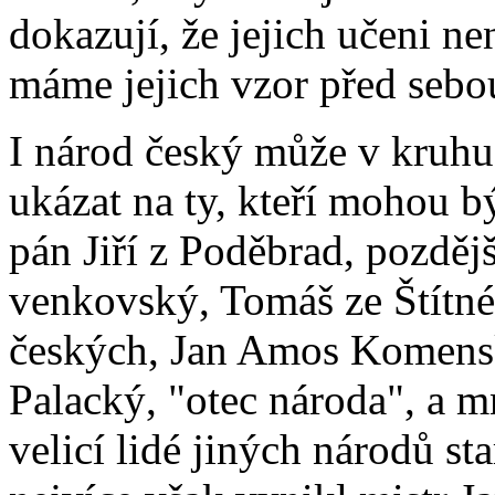
dokazují, že jejich učeni n
máme jejich vzor před sebo
I národ český může v kruhu
ukázat na ty, kteří mohou b
pán Jiří z Poděbrad, pozděj
venkovský, Tomáš ze Štítné
českých, Jan Amos Komensk
Palacký, "otec národa", a mn
velicí lidé jiných národů s