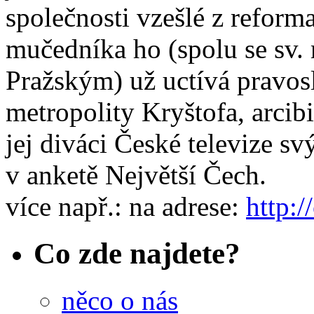
společnosti vzešlé z reform
mučedníka ho (spolu se s
Pražským) už uctívá pravosl
metropolity Kryštofa, arcib
jej diváci České televize s
v anketě Největší Čech.
více např.: na adrese:
http:/
Co zde najdete?
něco o nás