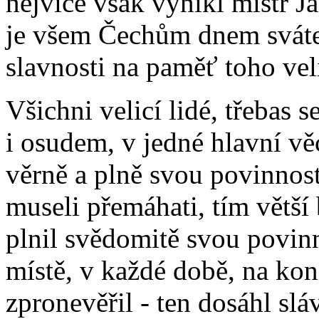
nejvíce však vynikl mistr J
je všem Čechům dnem sváte
slavnosti na paměť toho ve
Všichni velicí lidé, třebas 
i osudem, v jedné hlavní vě
věrně a plně svou povinnost.
museli přemáhati, tím větší 
plnil svědomitě svou povin
místě, v každé době, na kone
zpronevěřil - ten dosáhl slá