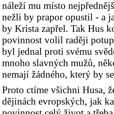
náleží mu místo nejpřednějš
nežli by prapor opustil - a 
by Krista zapřel. Tak Hus k
povinnost volil raději potu
byl jednal proti svému svě
mnoho slavných mužů, něko
nemají žádného, který by se
Proto ctíme všichni Husa, že
dějinách evropských, jak k
povinnost celý život a třeba,