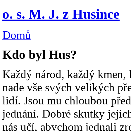
o. s. M. J. z Husince
Domů
Kdo byl Hus?
Každý národ, každý kmen, k
nade vše svých velikých př
lidí. Jsou mu chloubou před
jednání. Dobré skutky jejich
nás učí, abychom jednali zr