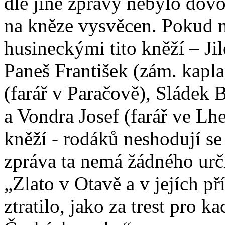
dle jiné zprávy nebylo dov
na kněze vysvěcen. Pokud 
husineckými tito kněží – Jil
Paneš František (zám. kapla
(farář v Paračově), Sládek 
a Vondra Josef (farář ve Lhe
kněží - rodáků neshodují se
zpráva ta nemá žádného urč
„Zlato v Otavě a v jejích p
ztratilo, jako za trest pro k