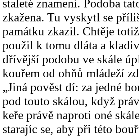
staleté znamení. Podoba ta
zkažena. Tu vyskytl se příli
památku zkazil. Chtěje toti
použil k tomu dláta a kladiv
dřívější podobu ve skále úpl
kouřem od ohňů mládeží zd
„Jiná pověst dí: za jedné b
pod touto skálou, když práv
keře právě naproti oné skál
starajíc se, aby při této bou