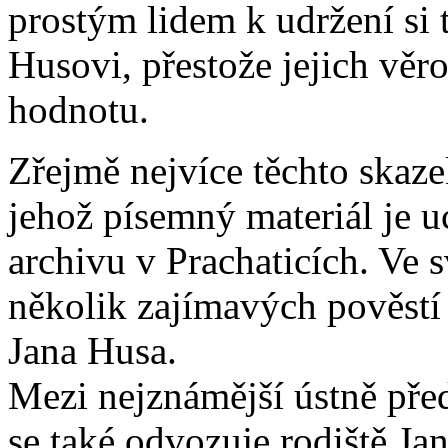
prostým lidem k udržení si 
Husovi, přestože jejich vě
hodnotu.
Zřejmě nejvíce těchto skaz
jehož písemný materiál je 
archivu v Prachaticích. Ve
několik zajímavých pověstí 
Jana Husa.
Mezi nejznámější ústně před
se také odvozuje rodiště Jan