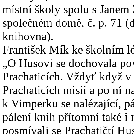
místní školy spolu s Janem 
společném domě, č. p. 71 (
knihovna).
František Mík ke školním l
„O Husovi se dochovala pov
Prachaticích. Vždyť když v X
Prachaticích misii a po ní n
k Vimperku se nalézající, pá
pálení knih přítomní také i 
posmívali se Prachatičtí Hu