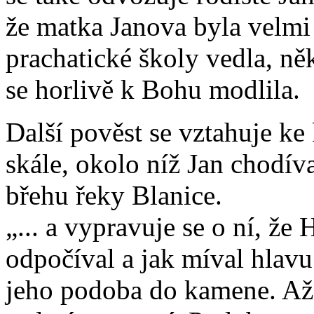
že matka Janova byla velmi
prachatické školy vedla, něk
se horlivě k Bohu modlila.
Další pověst se vztahuje k
skále, okolo níž Jan chodíva
břehu řeky Blanice.
„... a vypravuje se o ní, že
odpočíval a jak míval hlavu
jeho podoba do kamene. Až