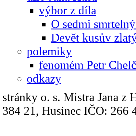
výbor z díla
O sedmi smrtelný
Devět kusův zlat
polemiky
fenomém Petr Chelč
odkazy
stránky o. s. Mistra Jana z 
384 21, Husinec IČO: 266 