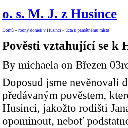
o. s. M. J. z Husince
Domů
»
rodný domek v Husinci
»
úcta k památnému místu
Pověsti vztahující se k
By michaela on Březen 03r
Doposud jsme nevěnovali d
předávaným pověstem, které
Husinci, jakožto rodišti Ja
opominout, neboť podstatn