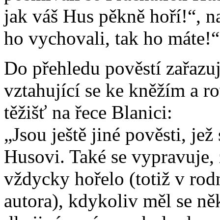
jak váš Hus pěkně hoří!“, na
ho vychovali, tak ho máte!“
Do přehledu pověstí zařazuj
vztahující se ke kněžím a r
těžišť na řece Blanici:
„Jsou ještě jiné pověsti, je
Husovi. Také se vypravuje,
vždycky hořelo (totiž v r
autora), kdykoliv měl se ně