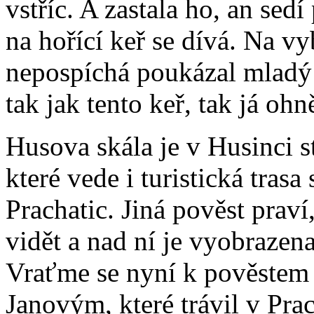
vstříc. A zastala ho, an se
na hořící keř se dívá. Na v
nepospíchá poukázal mladý J
tak jak tento keř, tak já oh
Husova skála je v Husinci 
které vede i turistická trasa
Prachatic. Jiná pověst prav
vidět a nad ní je vyobraze
Vraťme se nyní k pověstem 
Janovým, které trávil v Pra